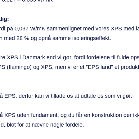
dig:
ærdi på 0,037 W/mK sammenlignet med vores XPS med 
en med 28 % og opnå samme isoleringseffekt.
 XPS i Danmark end vi gør, fordi fordelene til fulde opsti
S (flamingo) og XPS, men vi er et ”EPS land” et produkt d
 EPS, derfor kan vi tillade os at udtale os som vi gør.
å XPS uden fundament, og du får en konstruktion der ik
, blot for at nævne nogle fordele.