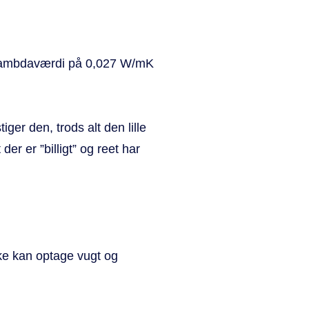
lambdaværdi på 0,027 W/mK
ger den, trods alt den lille
er er ”billigt” og reet har
ke kan optage vugt og