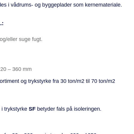
es i vådrums- og byggeplader som kernemateriale.
.:
g/eller suge fugt.
ra 20 – 360 mm
rtiment og trykstyrke fra 30 ton/m2 til 70 ton/m2
i trykstyrke
SF
betyder fals på isoleringen.