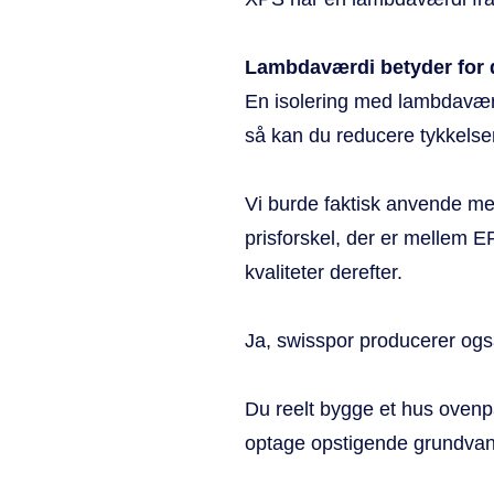
Lambdaværdi betyder for 
En isolering med lambdav
så kan du reducere tykkels
Vi burde faktisk anvende mere
prisforskel, der er mellem EP
kvaliteter derefter.
Ja, swisspor producerer også
Du reelt bygge et hus ovenp
optage opstigende grundvand