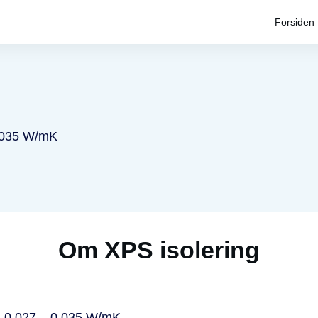
Forsiden
0,035 W/mK
Om XPS isolering
a 0,027 – 0,035 W/mK